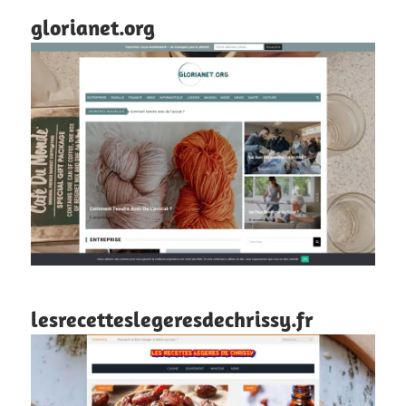
glorianet.org
lesrecetteslegeresdechrissy.fr