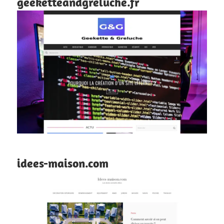
geeketteandgreluche.fr
idees-maison.com